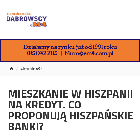
Działamy na rynku już od 1991 roku
(85) 742 21 15
biuro@em4.com.pl
Aktualności
MIESZKANIE W HISZPANII
NA KREDYT. CO
PROPONUJĄ HISZPAŃSKIE
BANKI?