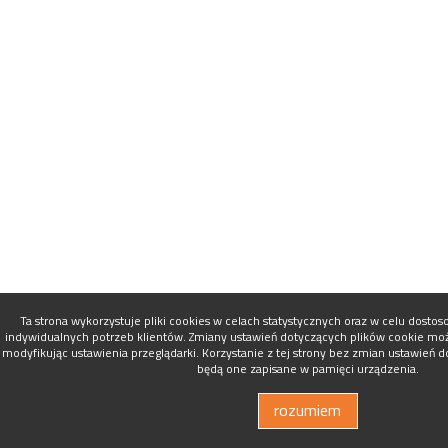
Ta strona wykorzystuje pliki cookies w celach statystycznych oraz w celu dosto
indywidualnych potrzeb klientów. Zmiany ustawień dotyczących plików cookie mo
modyfikując ustawienia przeglądarki. Korzystanie z tej strony bez zmian ustawień 
będą one zapisane w pamięci urządzenia.
rozumiem