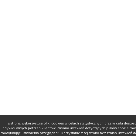
Ta strona wykorzystuje pliki cookies w celach statystycznych oraz w celu dosto
indywidualnych potrzeb klientów. Zmiany ustawień dotyczących plików cookie mo
modyfikując ustawienia przeglądarki. Korzystanie z tej strony bez zmian ustawień 