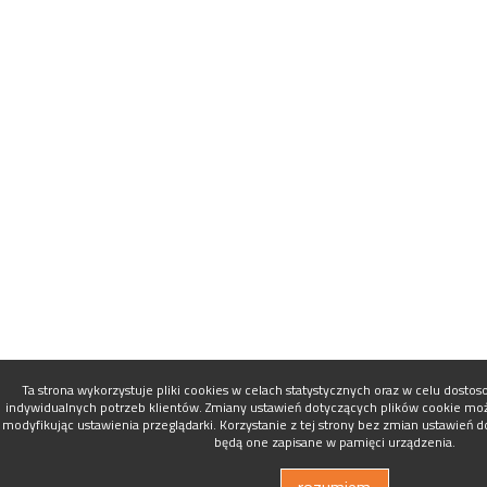
Ta strona wykorzystuje pliki cookies w celach statystycznych oraz w celu dosto
indywidualnych potrzeb klientów. Zmiany ustawień dotyczących plików cookie mo
modyfikując ustawienia przeglądarki. Korzystanie z tej strony bez zmian ustawień 
będą one zapisane w pamięci urządzenia.