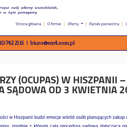
Strona główna
O firmie
Oferty
Rynek pierwotny
5) 742 21 15
biuro@em4.com.pl
ZY (OCUPAS) W HISZPANII – 
 SĄDOWA OD 3 KWIETNIA 20
ści w Hiszpanii budzi emocje wśród osób planujących zakup 
isy, zgodnie z którymi cała procedura sądowa dotycząca nie