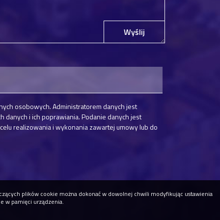
Wyślij
nych osobowych. Administratorem danych jest
danych i ich poprawiania. Podanie danych jest
elu realizowania i wykonania zawartej umowy lub do
tyczących plików cookie można dokonać w dowolnej chwili modyfikując ustawienia
ne w pamięci urządzenia.