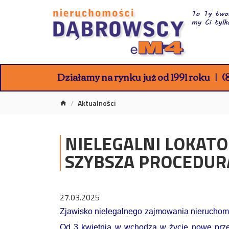
Działamy na rynku już od 1991 roku
(8
Aktualności
NIELEGALNI LOKATOR
SZYBSZA PROCEDURA
27.03.2025
Zjawisko nielegalnego zajmowania nieruchomo
Od 3 kwietnia w wchodzą w życie nowe przep