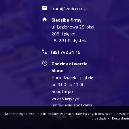
biuro@em4.com.pl
Siedziba firmy
ul. Legionowa 28 lokal
205 II piętro
15-281 Białystok
(85) 742 21 15
Godziny otwarcia
biura:
Poniedziałek - piątek:
od 9.00 do 17.00
Sobota: po
wcześniejszym
umówieniu spotkania
Ta strona wykorzystuje pliki cookies w celach statystycznych oraz w celu dost
Polityka prywatności
przeglądarki. Korzystan