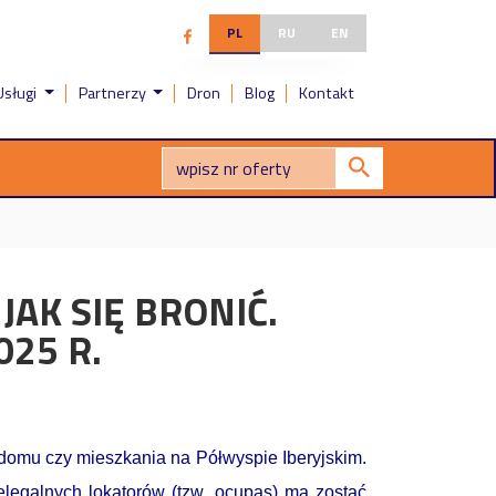
PL
RU
EN
Usługi
Partnerzy
Dron
Blog
Kontakt
JAK SIĘ BRONIĆ.
25 R.
domu czy mieszkania na Półwyspie Iberyjskim.
legalnych lokatorów (tzw. ocupas) ma zostać