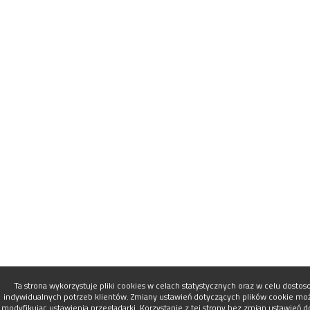
Ta strona wykorzystuje pliki cookies w celach statystycznych oraz w celu dosto
indywidualnych potrzeb klientów. Zmiany ustawień dotyczących plików cookie mo
modyfikując ustawienia przeglądarki. Korzystanie z tej strony bez zmian ustawień 