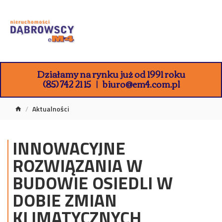
Działamy na rynku już od 1991 roku
(85) 742 21 15
biuro@em4.com.pl
Aktualności
INNOWACYJNE
ROZWIĄZANIA W
BUDOWIE OSIEDLI W
DOBIE ZMIAN
KLIMATYCZNYCH