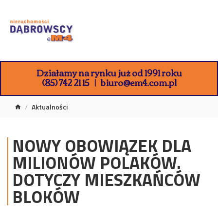
Działamy na rynku już od 1991 roku
(85) 742 21 15
biuro@em4.com.pl
Aktualności
NOWY OBOWIĄZEK DLA
MILIONÓW POLAKÓW.
DOTYCZY MIESZKAŃCÓW
BLOKÓW