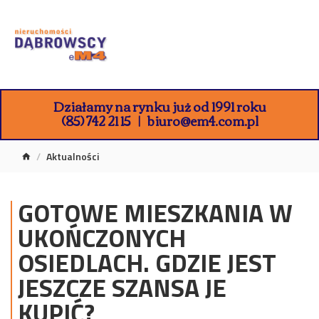
Działamy na rynku już od 1991 roku
(85) 742 21 15
biuro@em4.com.pl
Aktualności
GOTOWE MIESZKANIA W
UKOŃCZONYCH
OSIEDLACH. GDZIE JEST
JESZCZE SZANSA JE
KUPIĆ?