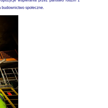
ropozycje wspierania przez państwo rodzin z
a budownictwo społeczne.