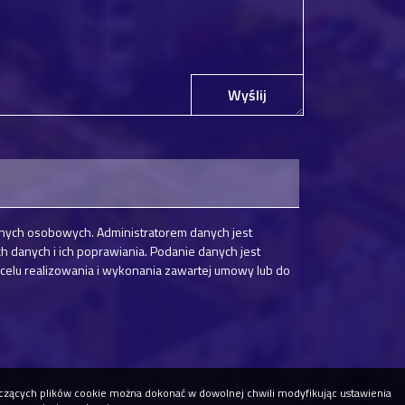
Wyślij
nych osobowych. Administratorem danych jest
danych i ich poprawiania. Podanie danych jest
elu realizowania i wykonania zawartej umowy lub do
tyczących plików cookie można dokonać w dowolnej chwili modyfikując ustawienia