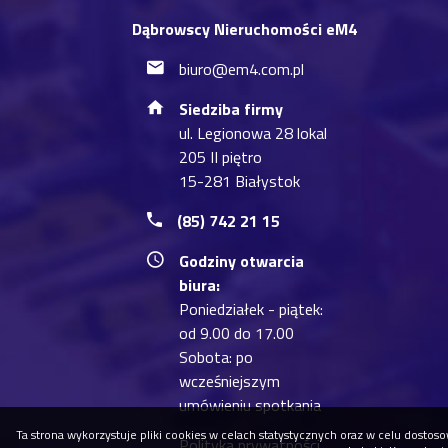
Dąbrowscy Nieruchomości eM4
biuro@em4.com.pl
Siedziba firmy
ul. Legionowa 28 lokal
205 II piętro
15-281 Białystok
(85) 742 21 15
Godziny otwarcia
biura:
Poniedziałek - piątek:
od 9.00 do 17.00
Sobota: po
wcześniejszym
umówieniu spotkania
Ta strona wykorzystuje pliki cookies w celach statystycznych oraz w celu dost
Polityka prywatności