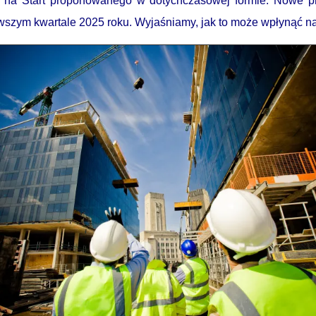
t na Start proponowanego w dotychczasowej formie. Nowe p
szym kwartale 2025 roku. Wyjaśniamy, jak to może wpłynąć n