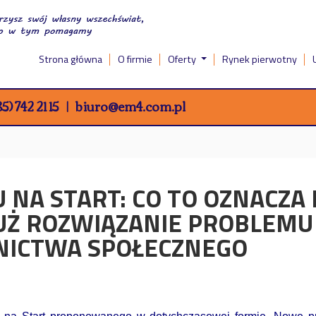
Strona główna
O firmie
Oferty
Rynek pierwotny
5) 742 21 15
biuro@em4.com.pl
U NA START: CO TO OZNACZA
JUŻ ROZWIĄZANIE PROBLEM
ICTWA SPOŁECZNEGO