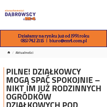
Działamy na rynku już od 1991 roku
(85) 742 21 15
biuro@em4.com.pl
Aktualności
PILNE! DZIAŁKOWCY
MOGĄ SPAĆ SPOKOJNIE –
NIKT IM JUŻ RODZINNYCH
OGRÓDKÓW
DZIAŁKOWYCH POD