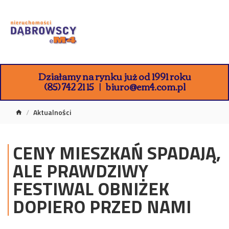
Działamy na rynku już od 1991 roku
(85) 742 21 15
biuro@em4.com.pl
Aktualności
CENY MIESZKAŃ SPADAJĄ,
ALE PRAWDZIWY
FESTIWAL OBNIŻEK
DOPIERO PRZED NAMI