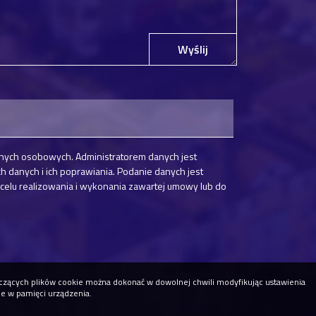
Wyślij
nych osobowych. Administratorem danych jest
danych i ich poprawiania. Podanie danych jest
elu realizowania i wykonania zawartej umowy lub do
tyczących plików cookie można dokonać w dowolnej chwili modyfikując ustawienia
ne w pamięci urządzenia.