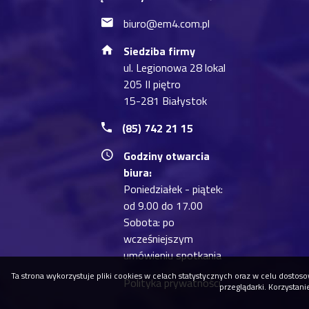
biuro@em4.com.pl
Siedziba firmy
ul. Legionowa 28 lokal
205 II piętro
15-281 Białystok
(85) 742 21 15
Godziny otwarcia
biura:
Poniedziałek - piątek:
od 9.00 do 17.00
Sobota: po
wcześniejszym
umówieniu spotkania
Ta strona wykorzystuje pliki cookies w celach statystycznych oraz w celu dost
Polityka prywatności
przeglądarki. Korzystan