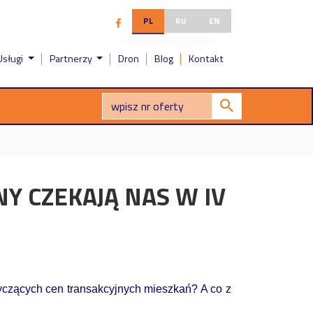
PL
RU
EN
Usługi
Partnerzy
Dron
Blog
Kontakt
Y CZEKAJĄ NAS W IV
yczących cen transakcyjnych mieszkań? A co z