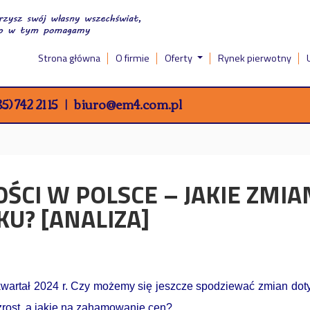
Strona główna
O firmie
Oferty
Rynek pierwotny
5) 742 21 15
biuro@em4.com.pl
CI W POLSCE – JAKIE ZMIAN
U? [ANALIZA]
kwartał 2024 r. Czy możemy się jeszcze spodziewać zmian dot
zrost, a jakie na zahamowanie cen?