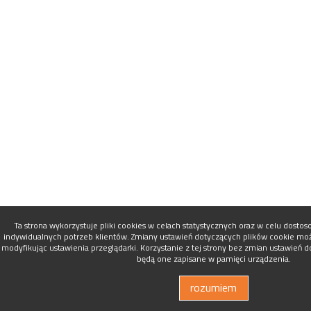
Ta strona wykorzystuje pliki cookies w celach statystycznych oraz w celu dosto
indywidualnych potrzeb klientów. Zmiany ustawień dotyczących plików cookie mo
modyfikując ustawienia przeglądarki. Korzystanie z tej strony bez zmian ustawień 
będą one zapisane w pamięci urządzenia.
rozumiem