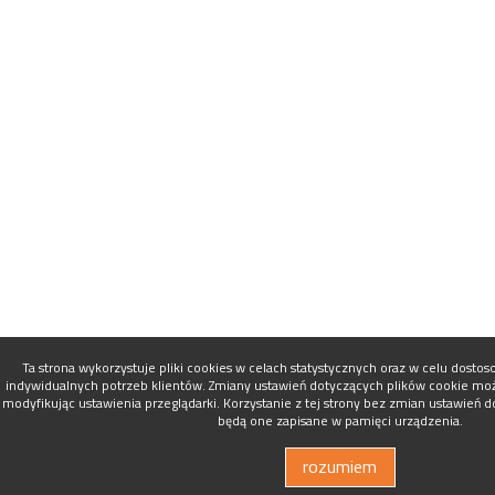
Ta strona wykorzystuje pliki cookies w celach statystycznych oraz w celu dosto
indywidualnych potrzeb klientów. Zmiany ustawień dotyczących plików cookie mo
modyfikując ustawienia przeglądarki. Korzystanie z tej strony bez zmian ustawień 
będą one zapisane w pamięci urządzenia.
rozumiem