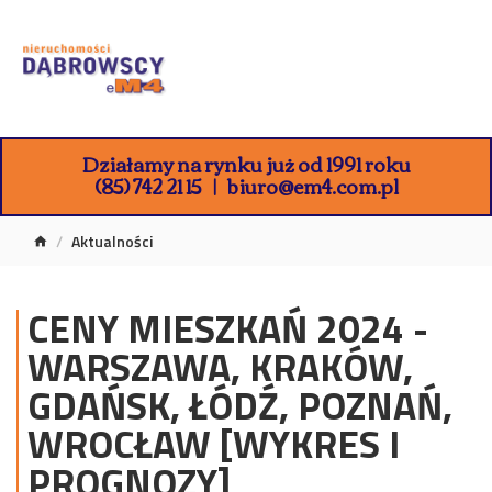
Działamy na rynku już od 1991 roku
(85) 742 21 15
biuro@em4.com.pl
Aktualności
CENY MIESZKAŃ 2024 -
WARSZAWA, KRAKÓW,
GDAŃSK, ŁÓDŹ, POZNAŃ,
WROCŁAW [WYKRES I
PROGNOZY]