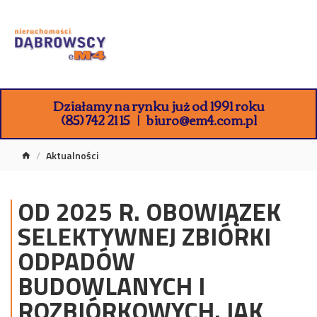
Działamy na rynku już od 1991 roku
(85) 742 21 15
biuro@em4.com.pl
Aktualności
OD 2025 R. OBOWIĄZEK
SELEKTYWNEJ ZBIÓRKI
ODPADÓW
BUDOWLANYCH I
ROZBIÓRKOWYCH. JAK