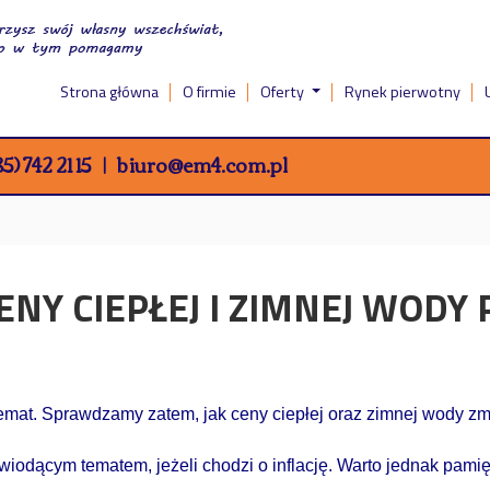
Strona główna
O firmie
Oferty
Rynek pierwotny
5) 742 21 15
biuro@em4.com.pl
CENY CIEPŁEJ I ZIMNEJ WODY 
emat. Sprawdzamy zatem, jak ceny ciepłej oraz zimnej wody zmien
iodącym tematem, jeżeli chodzi o inflację. Warto jednak pamięta