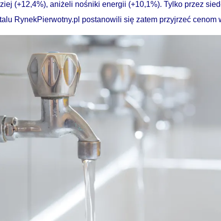
iej (+12,4%), aniżeli nośniki energii (+10,1%). Tylko przez si
rtalu RynekPierwotny.pl postanowili się zatem przyjrzeć cenom