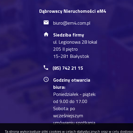
Dąbrowscy Nieruchomości eM4
biuro@em4.com.pl
Siedziba firmy
ul. Legionowa 28 lokal
205 II piętro
15-281 Białystok
(85) 742 21 15
Godziny otwarcia
biura:
Poniedziałek - piątek:
od 9.00 do 17.00
Sobota: po
wcześniejszym
umówieniu spotkania
Ta strona wykorzystuje pliki cookies w celach statystycznych oraz w celu dost