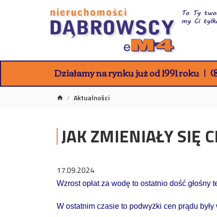
Działamy na rynku już od 1991 roku
(8
Aktualności
JAK ZMIENIAŁY SIĘ 
17.09.2024
Wzrost opłat za wodę to ostatnio dość głośny t
W ostatnim czasie to podwyżki cen prądu były w