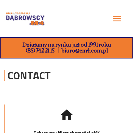
Działamy na rynku już od 1991 roku
(85) 742 21 15
biuro@em4.com.pl
CONTACT
Dąbrowscy Nieruchomości eM4