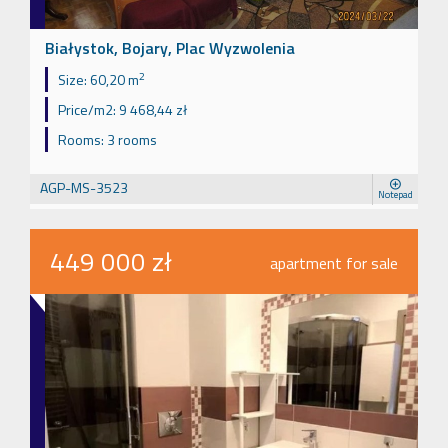
Białystok, Bojary, Plac Wyzwolenia
2
Size:
60,20 m
Price/m2:
9 468,44 zł
Rooms:
3 rooms
AGP-MS-3523
Notepad
449 000 zł
apartment for sale