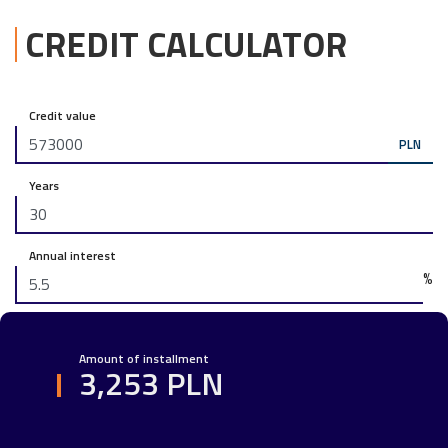
CREDIT CALCULATOR
Credit value
PLN
Years
Annual interest
%
Amount of installment
3,253 PLN