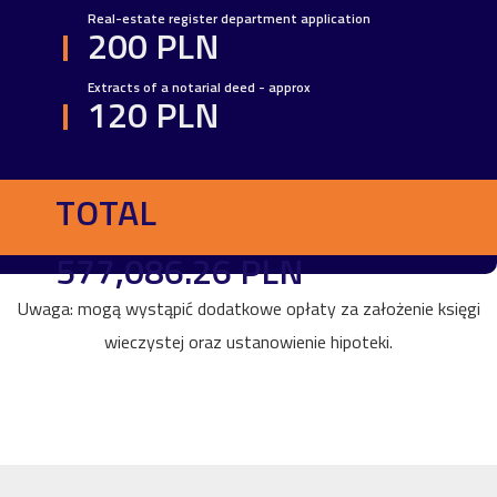
Real-estate register department application
200 PLN
Extracts of a notarial deed - approx
120 PLN
TOTAL
577,086.26 PLN
Uwaga: mogą wystąpić dodatkowe opłaty za założenie księgi
wieczystej oraz ustanowienie hipoteki.