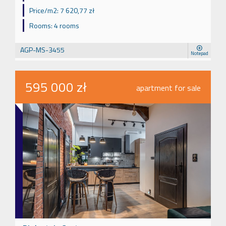
Price/m2:
7 620,77 zł
Rooms:
4 rooms
AGP-MS-3455
Notepad
595 000 zł
apartment for sale