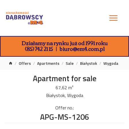
Działamy na rynku już od 1991 roku
(85) 742 21 15
biuro@em4.com.pl
Offers
Apartments
Sale
Białystok
Wygoda
Apartment for sale
67,62 m²
Białystok, Wygoda
Offer no.:
APG-MS-1206