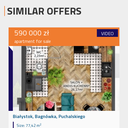
SIMILAR OFFERS
590 000 zł
VIDEO
apartment for sale
Białystok, Bagnówka, Puchalskiego
2
Size:
77,42 m