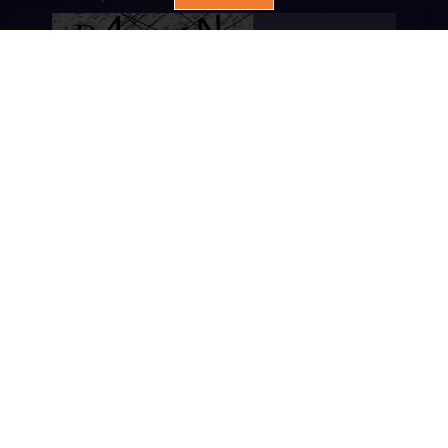
* Wyrażam zgodę na przetwarzanie podanych
przeze mnie danych osobowych. Administratorem
danych jest Dąbrowscy Nieruchomości eM4. Mam
prawo dostępu do swoich danych i ich poprawiania.
Podanie danych jest dobrowolne. Dane zbierane są
w celu marketingowym oraz w celu realizowania i
wykonania zawartej umowy lub do podjęcia działań
na Twoje żądanie przed zawarciem umowy.
Dąbrowscy Nieruchomości eM4