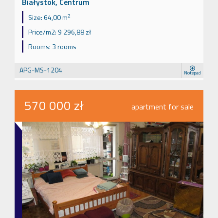
Białystok, Centrum
2
Size:
64,00 m
Price/m2:
9 296,88 zł
Rooms:
3 rooms
APG-MS-1204
Notepad
570 000 zł
apartment for sale