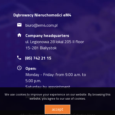
Dąbrowscy Nieruchomości eM4
biuro@em4.com.pl
Company headquarters
ul. Legionowa 28 lokal 205 II floor
15-281 Białystok
(85) 742 21 15
Open:
Monday - Friday: from 9.00 a.m. to
5.00 p.m.
Saturday: by appointment
We use cookies to improve your experience on our website. By browsing this
Privacy policy
website, you agree to our use of cookies.
accept