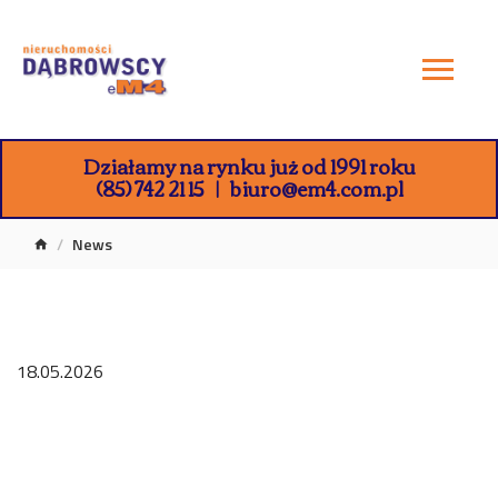
Działamy na rynku już od 1991 roku
(85) 742 21 15
biuro@em4.com.pl
News
18.05.2026