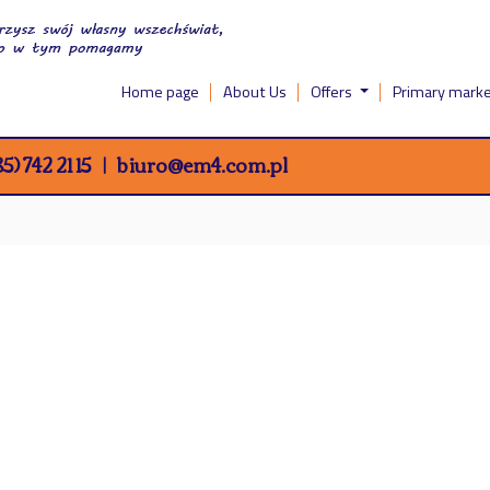
Home page
About Us
Offers
Primary mark
5) 742 21 15
biuro@em4.com.pl