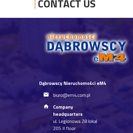
CONTACT US
Dąbrowscy Nieruchomości eM4
biuro@em4.com.pl
Company
headquarters
ul. Legionowa 28 lokal
205 II floor