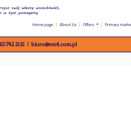
Home page
About Us
Offers
Primary mark
5) 742 21 15
biuro@em4.com.pl