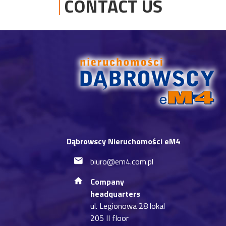
CONTACT US
Dąbrowscy Nieruchomości eM4
biuro@em4.com.pl
Company
headquarters
ul. Legionowa 28 lokal
205 II floor