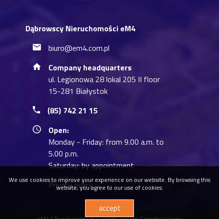
Dąbrowscy Nieruchomości eM4
biuro@em4.com.pl
Company headquarters
ul. Legionowa 28 lokal 205 II floor
15-281 Białystok
(85) 742 21 15
Open:
Monday - Friday: from 9.00 a.m. to
5.00 p.m.
Saturday: by appointment
We use cookies to improve your experience on our website. By browsing this
Privacy policy
website, you agree to our use of cookies.
accept