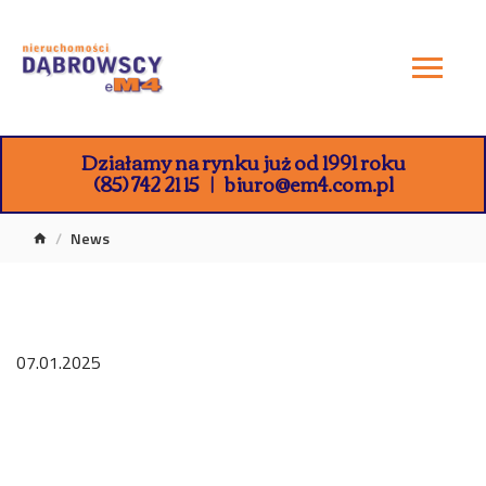
Działamy na rynku już od 1991 roku
(85) 742 21 15
biuro@em4.com.pl
News
07.01.2025