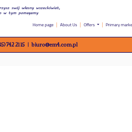
Home page
About Us
Offers
Primary mark
5) 742 21 15
biuro@em4.com.pl