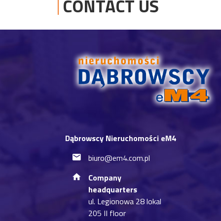
CONTACT US
Dąbrowscy Nieruchomości eM4
biuro@em4.com.pl
Company
headquarters
ul. Legionowa 28 lokal
205 II floor