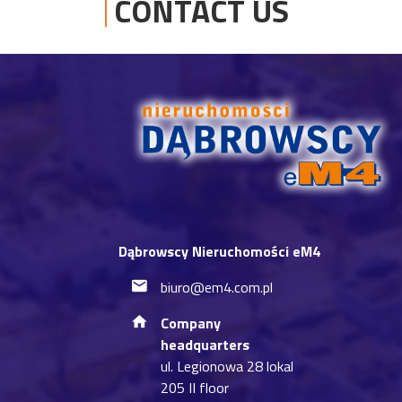
CONTACT US
Dąbrowscy Nieruchomości eM4
biuro@em4.com.pl
Company
headquarters
ul. Legionowa 28 lokal
205 II floor