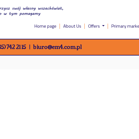
Home page
About Us
Offers
Primary mark
5) 742 21 15
biuro@em4.com.pl