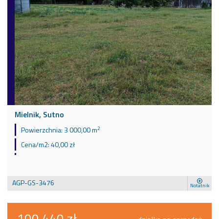
Mielnik, Sutno
2
Powierzchnia:
3 000,00 m
Cena/m2:
40,00 zł
AGP-GS-3476
Notatnik
100 440 zł