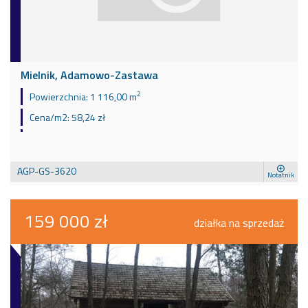
Mielnik, Adamowo-Zastawa
2
Powierzchnia:
1 116,00 m
Cena/m2:
58,24 zł
AGP-GS-3620
Notatnik
159 000 zł
działka na sprzedaż