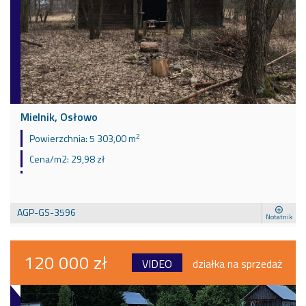
Mielnik, Osłowo
2
Powierzchnia:
5 303,00 m
Cena/m2:
29,98 zł
AGP-GS-3596
Notatnik
120 000 zł
VIDEO
działka na sprzedaż