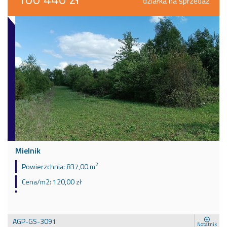
działka na sprzedaż
Mielnik
2
Powierzchnia:
837,00 m
Cena/m2:
120,00 zł
AGP-GS-3091
Notatnik