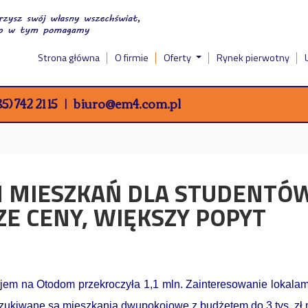
Strona główna
O firmie
Oferty
Rynek pierwotny
5) 742 21 15
biuro@em4.com.pl
 MIESZKAŃ DLA STUDENTÓW
ZE CENY, WIĘKSZY POPYT
 na Otodom przekroczyła 1,1 mln. Zainteresowanie lokalami „s
szukiwane są mieszkania dwupokojowe z budżetem do 3 tys. zł 