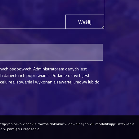
Wyślij
nych osobowych. Administratorem danych jest
danych i ich poprawiania. Podanie danych jest
elu realizowania i wykonania zawartej umowy lub do
tyczących plików cookie można dokonać w dowolnej chwili modyfikując ustawienia
ne w pamięci urządzenia.