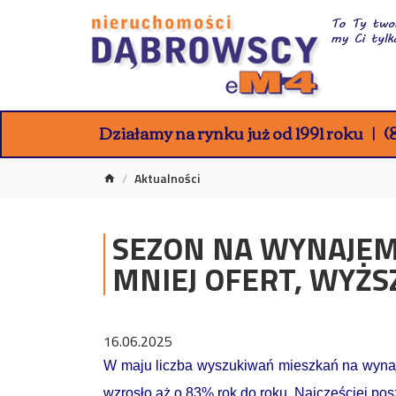
Działamy na rynku już od 1991 roku
(8
Aktualności
SEZON NA WYNAJEM
MNIEJ OFERT, WYŻS
16.06.2025
W maju liczba wyszukiwań mieszkań na wynajem
wzrosło aż o 83% rok do roku. Najczęściej po