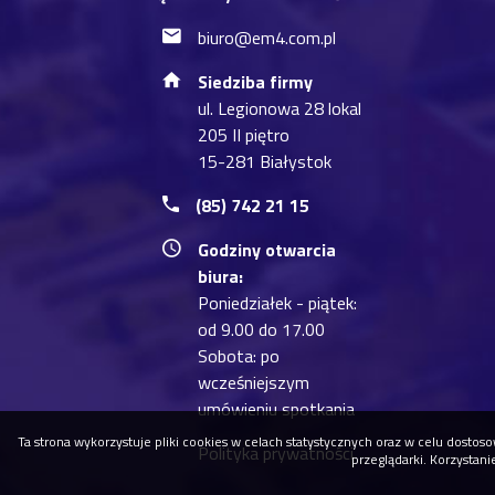
biuro@em4.com.pl
Siedziba firmy
ul. Legionowa 28 lokal
205 II piętro
15-281 Białystok
(85) 742 21 15
Godziny otwarcia
biura:
Poniedziałek - piątek:
od 9.00 do 17.00
Sobota: po
wcześniejszym
umówieniu spotkania
Ta strona wykorzystuje pliki cookies w celach statystycznych oraz w celu dost
Polityka prywatności
przeglądarki. Korzystan