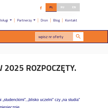
PL
RU
EN
Usługi
Partnerzy
Dron
Blog
Kontakt
 2025 ROZPOCZĘTY.
tudenckimi”, „blisko uczelni” czy „na studia”
miesięcznie.