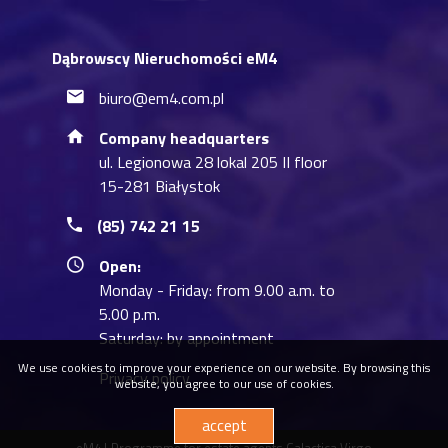
Dąbrowscy Nieruchomości eM4
biuro@em4.com.pl
Company headquarters
ul. Legionowa 28 lokal 205 II floor
15-281 Białystok
(85) 742 21 15
Open:
Monday - Friday: from 9.00 a.m. to
5.00 p.m.
Saturday: by appointment
We use cookies to improve your experience on our website. By browsing this
Privacy policy
website, you agree to our use of cookies.
accept