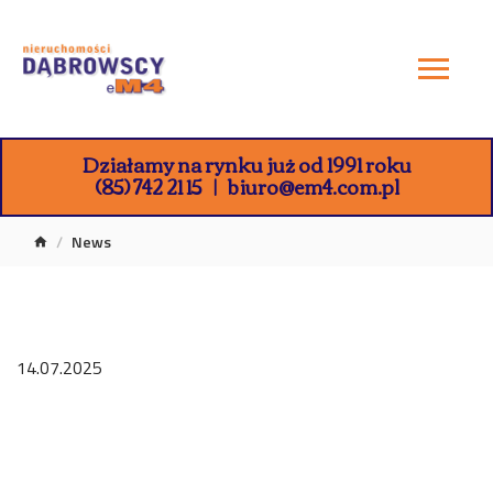
Działamy na rynku już od 1991 roku
(85) 742 21 15
biuro@em4.com.pl
News
14.07.2025